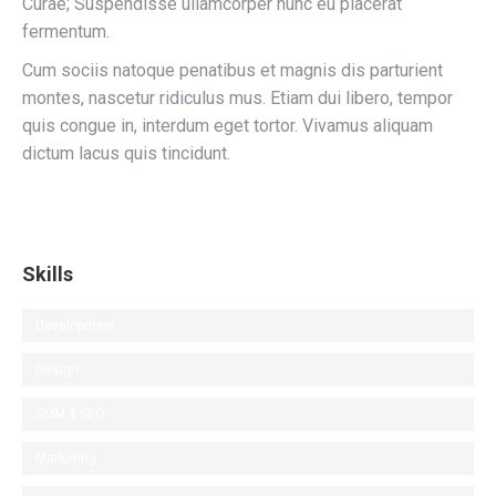
Curae; Suspendisse ullamcorper nunc eu placerat
fermentum.
Cum sociis natoque penatibus et magnis dis parturient
montes, nascetur ridiculus mus. Etiam dui libero, tempor
quis congue in, interdum eget tortor. Vivamus aliquam
dictum lacus quis tincidunt.
Skills
Development
Design
SMM & SEO
Marketing