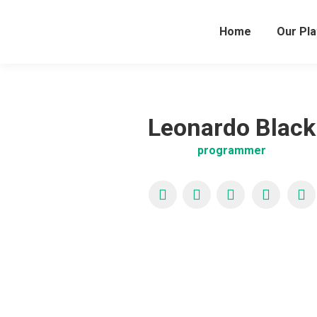
Home
Our Pl
Leonardo Black
programmer
YouTube
X
Pinterest
Faceboo
Fo