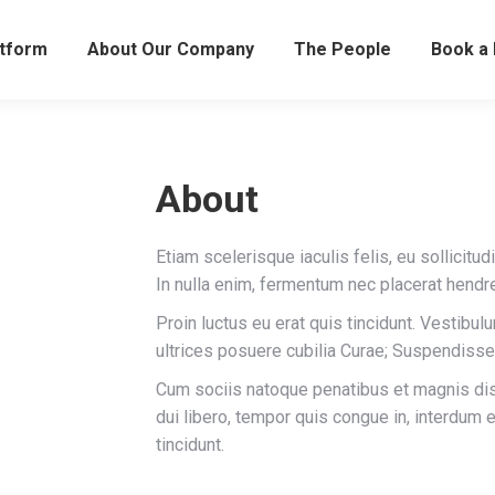
atform
About Our Company
The People
Book a
About
Etiam scelerisque iaculis felis, eu sollicitud
In nulla enim, fermentum nec placerat hendre
k
ursquare
Proin luctus eu erat quis tincidunt. Vestibul
ultrices posuere cubilia Curae; Suspendisse
Cum sociis natoque penatibus et magnis dis 
dui libero, tempor quis congue in, interdum 
tincidunt.